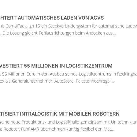
ICHTERT AUTOMATISCHES LADEN VON AGVS
 mit CombiTac align 15 ein Steckverbindersystem für automatische Lade
 Die Lösung gleicht Fehlausrichtungen beim Andocken aus...
ESTIERT 55 MILLIONEN IN LOGISTIKZENTRUM
t 55 Millionen Euro in den Ausbau seines Logistikzentrums in Recklingh
ex als Generalunternehmer. AutoStore, Palettenhochregall...
ISIERT INTRALOGISTIK MIT MOBILEN ROBOTERN
 seine neue Produktions- und Logistikhalle gemeinsam mit Unitechnik un
 Roboter. Fünf AMR übernehmen künftig flexibel den Mat...