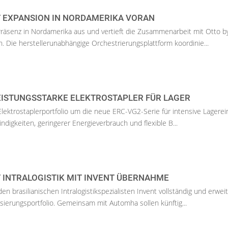
T EXPANSION IN NORDAMERIKA VORAN
räsenz in Nordamerika aus und vertieft die Zusammenarbeit mit Otto b
. Die herstellerunabhängige Orchestrierungsplattform koordinie...
EISTUNGSSTARKE ELEKTROSTAPLER FÜR LAGER
Elektrostaplerportfolio um die neue ERC-VG2-Serie für intensive Lagerei
igkeiten, geringerer Energieverbrauch und flexible B...
 INTRALOGISTIK MIT INVENT ÜBERNAHME
 brasilianischen Intralogistikspezialisten Invent vollständig und erweit
sierungsportfolio. Gemeinsam mit Automha sollen künftig...