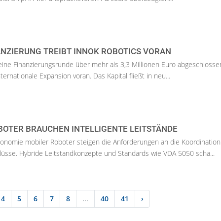
NZIERUNG TREIBT INNOK ROBOTICS VORAN
eine Finanzierungsrunde über mehr als 3,3 Millionen Euro abgeschloss
ternationale Expansion voran. Das Kapital fließt in neu...
OTER BRAUCHEN INTELLIGENTE LEITSTÄNDE
onomie mobiler Roboter steigen die Anforderungen an die Koordination
lüsse. Hybride Leitstandkonzepte und Standards wie VDA 5050 scha...
4
5
6
7
8
...
40
41
›