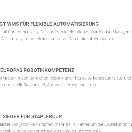
GT WMS FÜR FLEXIBLE AUTOMATISIERUNG
Retail Conference zeigt Descartes, wie ein offenes Warehouse Managem
ssistenzsysteme effizient vernetzt. Durch die Integration vo...
 EUROPAS ROBOTIKKOMPETENZ
tivitäten in den Bereichen Robotik und Physical AI konsequent aus und 
otenzial. Mit Sensorik, KI, Automatisierung und strate...
 SIEGER FÜR STAPLERCUP
lifier von Jetschke kämpften mehr als 70 Fahrer um die Qualifikation fü
pionship. In vier anspruchsvollen Parcours überzeugten...