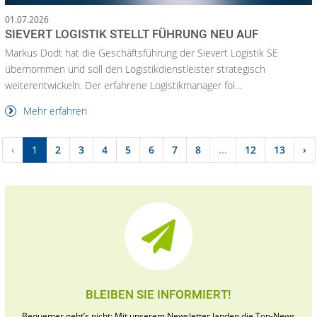
01.07.2026
SIEVERT LOGISTIK STELLT FÜHRUNG NEU AUF
Markus Dodt hat die Geschäftsführung der Sievert Logistik SE
übernommen und soll den Logistikdienstleister strategisch
weiterentwickeln. Der erfahrene Logistikmanager fol...
Mehr erfahren
‹
1
2
3
4
5
6
7
8
...
12
13
›
BLEIBEN SIE INFORMIERT!
Bequemer geht’s nicht: Mit unserem Newsletter landen die Top-News