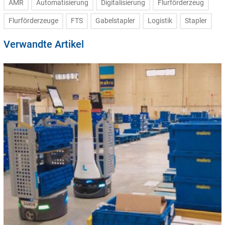
AMR
Automatisierung
Digitalisierung
Flurförderzeug
Flurförderzeuge
FTS
Gabelstapler
Logistik
Stapler
Verwandte Artikel