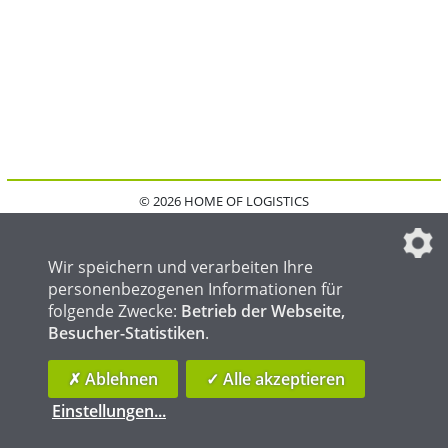
© 2026 HOME OF LOGISTICS
HOME
KONTAKT
MEDIADATEN
DATENSCHUTZ
IMPRESSUM
FAQ
DATENSCHUTZEINSTELLUNGEN
Wir speichern und verarbeiten Ihre
personenbezogenen Informationen für
folgende Zwecke:
Betrieb der Webseite,
Besucher-Statistiken
.
HOME OF WELDING
HOME OF STEEL
HOME OF FOUNDRY
✗ Ablehnen
✓ Alle akzeptieren
Einstellungen
...
die profilschmiede - Internetagentur