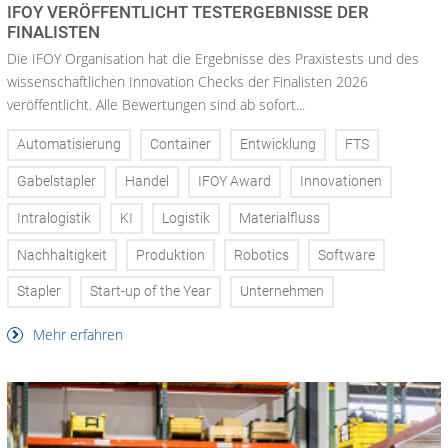
IFOY VERÖFFENTLICHT TESTERGEBNISSE DER
FINALISTEN
Die IFOY Organisation hat die Ergebnisse des Praxistests und des
wissenschaftlichen Innovation Checks der Finalisten 2026
veröffentlicht. Alle Bewertungen sind ab sofort...
Automatisierung
Container
Entwicklung
FTS
Gabelstapler
Handel
IFOY Award
Innovationen
Intralogistik
KI
Logistik
Materialfluss
Nachhaltigkeit
Produktion
Robotics
Software
Stapler
Start-up of the Year
Unternehmen
Mehr erfahren