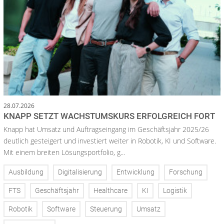
28.07.2026
KNAPP SETZT WACHSTUMSKURS ERFOLGREICH FORT
Knapp hat Umsatz und Auftragseingang im Geschäftsjahr 2025/26
deutlich gesteigert und investiert weiter in Robotik, KI und Software.
Mit einem breiten Lösungsportfolio, g...
Ausbildung
Digitalisierung
Entwicklung
Forschung
FTS
Geschäftsjahr
Healthcare
KI
Logistik
Robotik
Software
Steuerung
Umsatz