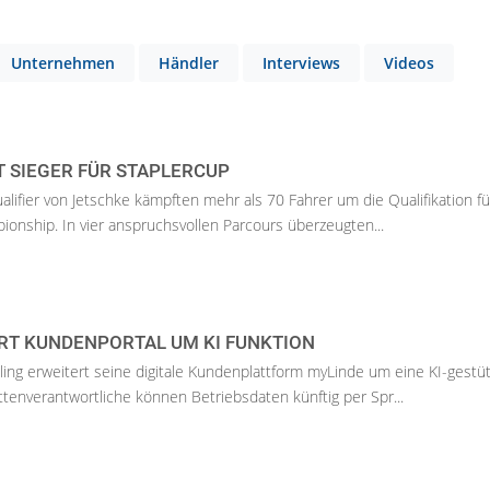
Unternehmen
Händler
Interviews
Videos
 SIEGER FÜR STAPLERCUP
lifier von Jetschke kämpften mehr als 70 Fahrer um die Qualifikation fü
pionship. In vier anspruchsvollen Parcours überzeugten...
RT KUNDENPORTAL UM KI FUNKTION
ling erweitert seine digitale Kundenplattform myLinde um eine KI-gestü
ttenverantwortliche können Betriebsdaten künftig per Spr...