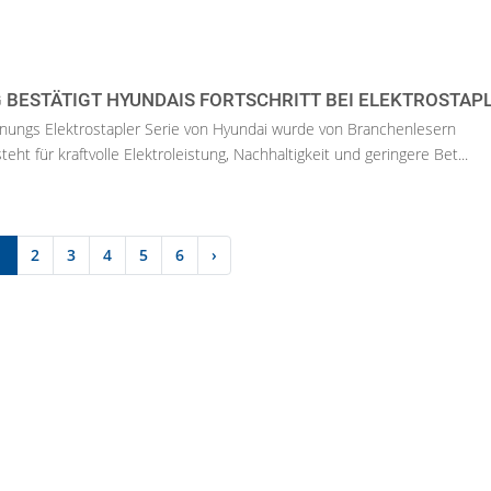
 BESTÄTIGT HYUNDAIS FORTSCHRITT BEI ELEKTROSTAP
ungs Elektrostapler Serie von Hyundai wurde von Branchenlesern
teht für kraftvolle Elektroleistung, Nachhaltigkeit und geringere Bet...
1
2
3
4
5
6
›