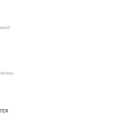
 Award
r Neubau
TER