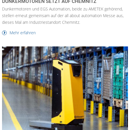
DUNKERMOTOREN SETZT AUF CHEMNITZ
Dunkermotoren und EGS Automation, beide zu AMETEK gehörend,
stellen erneut gemeinsam auf der all about automation Messe aus,
dieses Mal am Industriestandort Chemnitz.
Mehr erfahren