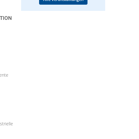
TION
e
gente
trielle