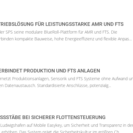
RIEBSLÖSUNG FÜR LEISTUNGSSTARKE AMR UND FTS
f der SPS seine modulare BlueRoll-Plattform für AMR und FTS. Die
binden kompakte Bauweise, hohe Energieeffizienz und flexible Anpas...
ERBINDET PRODUKTION UND FTS ANLAGEN
netzt Produktionsanlagen, Sensorik und FTS Systeme ohne Aufwand un
len Datenaustausch. Standardisierte Anschlüsse, potenzialg...
SSSTÄBE BEI SICHERER FLOTTENSTEUERUNG
Ludwigshafen auf Mobile Easykey, um Sicherheit und Transparenz in de
 erhöhen. Das System prägt die Sicherheitskultur im größten Ch...