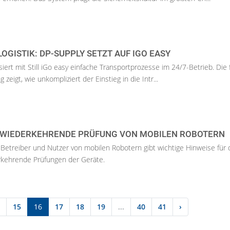
OGISTIK: DP-SUPPLY SETZT AUF IGO EASY
ert mit Still iGo easy einfache Transportprozesse im 24/7-Betrieb. Die f
zeigt, wie unkompliziert der Einstieg in die Intr...
WIEDERKEHRENDE PRÜFUNG VON MOBILEN ROBOTERN
 Betreiber und Nutzer von mobilen Robotern gibt wichtige Hinweise für 
kehrende Prüfungen der Geräte.
15
16
17
18
19
...
40
41
›