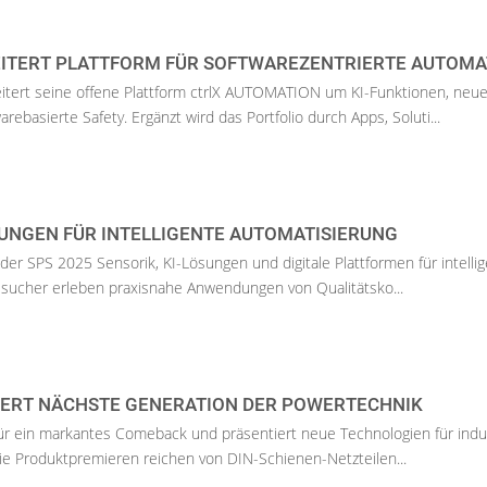
ITERT PLATTFORM FÜR SOFTWAREZENTRIERTE AUTOMA
itert seine offene Plattform ctrlX AUTOMATION um KI-Funktionen, neu
ebasierte Safety. Ergänzt wird das Portfolio durch Apps, Soluti...
SUNGEN FÜR INTELLIGENTE AUTOMATISIERUNG
 der SPS 2025 Sensorik, KI-Lösungen und digitale Plattformen für intelli
esucher erleben praxisnahe Anwendungen von Qualitätsko...
IERT NÄCHSTE GENERATION DER POWERTECHNIK
für ein markantes Comeback und präsentiert neue Technologien für indus
e Produktpremieren reichen von DIN-Schienen-Netzteilen...