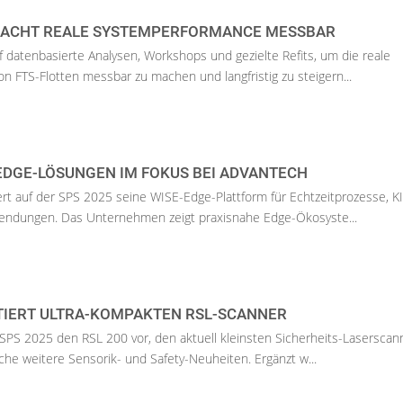
MACHT REALE SYSTEMPERFORMANCE MESSBAR
uf datenbasierte Analysen, Workshops und gezielte Refits, um die reale
on FTS-Flotten messbar zu machen und langfristig zu steigern...
EDGE-LÖSUNGEN IM FOKUS BEI ADVANTECH
rt auf der SPS 2025 seine WISE-Edge-Plattform für Echtzeitprozesse, K
nwendungen. Das Unternehmen zeigt praxisnahe Edge-Ökosyste...
TIERT ULTRA-KOMPAKTEN RSL-SCANNER
r SPS 2025 den RSL 200 vor, den aktuell kleinsten Sicherheits-Lasersca
iche weitere Sensorik- und Safety-Neuheiten. Ergänzt w...