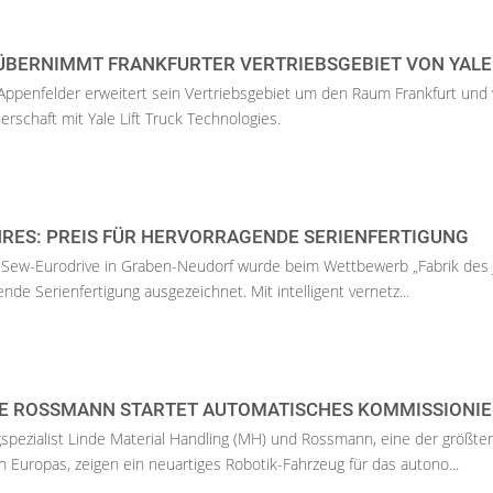
ÜBERNIMMT FRANKFURTER VERTRIEBSGEBIET VON YALE
Appenfelder erweitert sein Vertriebsgebiet um den Raum Frankfurt und v
nerschaft mit Yale Lift Truck Technologies.
HRES: PREIS FÜR HERVORRAGENDE SERIENFERTIGUNG
Sew-Eurodrive in Graben-Neudorf wurde beim Wettbewerb „Fabrik des 
nde Serienfertigung ausgezeichnet. Mit intelligent vernetz...
E ROSSMANN STARTET AUTOMATISCHES KOMMISSIONI
pezialist Linde Material Handling (MH) und Rossmann, eine der größte
 Europas, zeigen ein neuartiges Robotik-Fahrzeug für das autono...