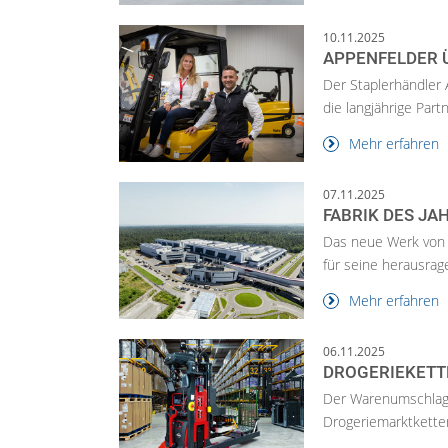
10.11.2025
APPENFELDER 
Der Staplerhändler 
die langjährige Part
Mehr erfahren
07.11.2025
FABRIK DES JA
Das neue Werk von 
für seine herausrage
Mehr erfahren
06.11.2025
DROGERIEKETT
Der Warenumschlags
Drogeriemarktketten