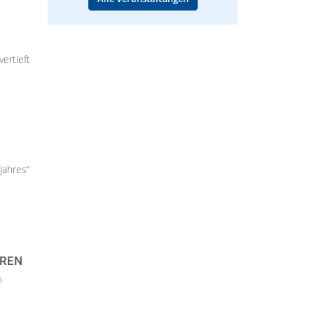
ertieft
Jahres“
EREN
n