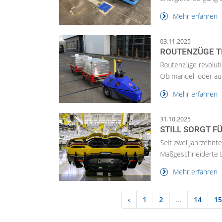
Mehr erfahren
03.11.2025
ROUTENZÜGE TR
Routenzüge revolutio
Ob manuell oder aut
Mehr erfahren
31.10.2025
STILL SORGT F
Seit zwei Jahrzehnt
Maßgeschneiderte L
Mehr erfahren
‹
1
2
...
14
15