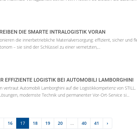
EIBEN DIE SMARTE INTRALOGISTIK VORAN
nieren die innerbetriebliche Materialversorgung: effizient, sicher und fle
onom – sie sind der Schlüssel zu einer vernetzten,...
ÜR EFFIZIENTE LOGISTIK BEI AUTOMOBILI LAMBORGHINI
en vertraut Automobili Lamborghini auf die Logistikkompetenz von STILL.
ösungen, modernste Technik und permanenter Vor-Ort-Service si...
16
17
18
19
20
...
40
41
›