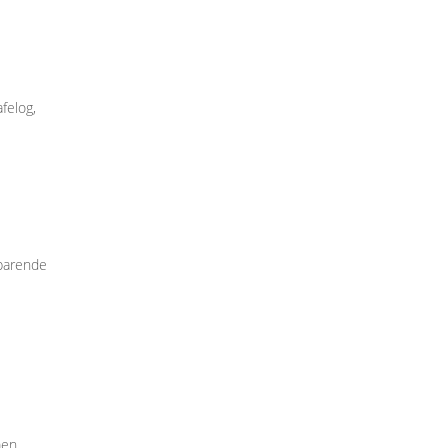
felog,
sparende
n...