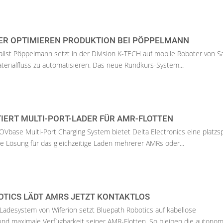
ER OPTIMIEREN PRODUKTION BEI PÖPPELMANN
alist Pöppelmann setzt in der Division K-TECH auf mobile Roboter von Sa
erialfluss zu automatisieren. Das neue Rundkurs-System...
IERT MULTI-PORT-LADER FÜR AMR-FLOTTEN
base Multi-Port Charging System bietet Delta Electronics eine platz
te Lösung für das gleichzeitige Laden mehrerer AMRs oder...
OTICS LÄDT AMRS JETZT KONTAKTLOS
Ladesystem von Wiferion setzt Bluepath Robotics auf kabellose
nd maximale Verfügbarkeit seiner AMR-Flotten. So bleiben die autonome