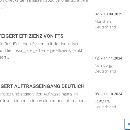
on Checks der Finalisten 2026 veröffentlicht. Alle
..
07. – 13.04.2025
München,
Deutschland
TEIGERT EFFIZIENZ VON FTS
in RundSchienen-System mit der induktiven
n. Die Lösung steigert Energieeffizienz, senkt
rt...
12. – 14.11.2024
Nürnberg,
Deutschland
IGERT AUFTRAGSEINGANG DEUTLICH
Umsatz und steigert den Auftragseingang im
08. – 11.10.2024
. Investitionen in Innovationen und internationale
Stuttgart,
Deutschland
W