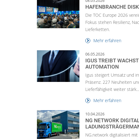
08.05.2026
HAFENBRANCHE DISK
Die TOC Europe 2026 verein
Fokus stehen Resilienz, Nac
Lieferketten.
Mehr erfahren
06.05.2026
IGUS TREIBT WACHS
AUTOMATION
Igus steigert Umsatz und in
Präsenz. 227 Neuheiten un
Lieferfähigkeit weiter stärk..
Mehr erfahren
10.04.2026
NG NETWORK DIGITAL
LADUNGSTRÄGERMA
NG.network digitalisiert m